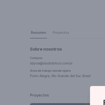
Resumen
Proyectos
Sobre nosotros
Contacto
sbpoa@studiobloco.com.br
Área de trabajo donde opera
Porto Alegre, Río Grande del Sur, Brasil
Proyectos