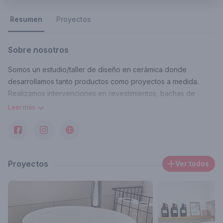
Resumen
Proyectos
Sobre nosotros
Somos un estudio/taller de diseño en cerámica donde
desarrollamos tanto productos como proyectos a medida.
Realizamos intervenciones en revestimientos, bachas de
apoyo para baños puertas de alacenas en vidrio y cualquier
Leer más
otra aplicación sobre esmalte o pasta cerámica. Trabajamos
junto a arquitectos y decoradores, acompañando proyectos o
proponiendo ideas. También tenemos nuestra líneas de
objetos propios.
Proyectos
Ver todos
Contacto
mirandelaceramica@gmail.com