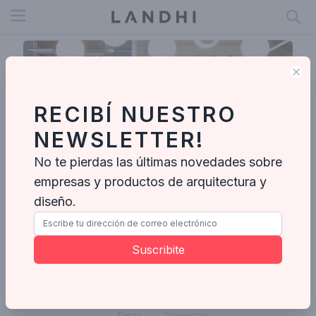
Open menu
Clo
RECIBÍ NUESTRO
NEWSLETTER!
No te pierdas las últimas novedades sobre
empresas y productos de arquitectura y
diseño.
Mariana Coser
Suscribite
Enviar mensaje
Fotos
Proyectos