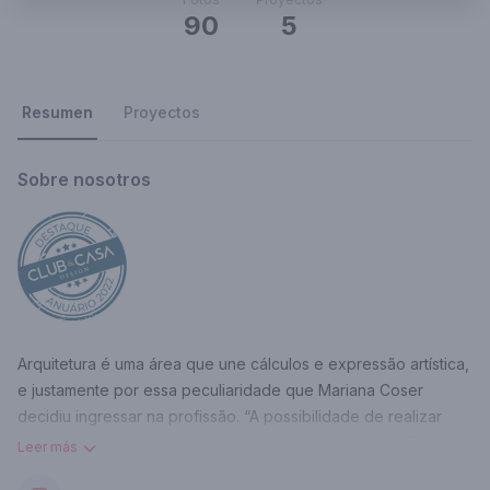
90
5
Resumen
Proyectos
Sobre nosotros
Arquitetura é uma área que une cálculos e expressão artística,
e justamente por essa peculiaridade que Mariana Coser
decidiu ingressar na profissão. “A possibilidade de realizar
sonhos e transformar espaços sempre me atraiu”, diz. Ela é
Leer más
formada pela Faculdade Brasileira (ES), com extensão no