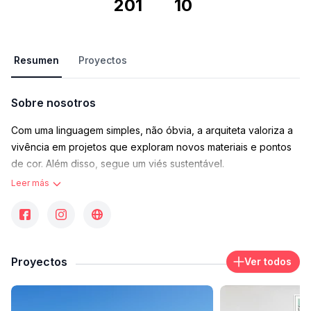
201
10
Resumen
Proyectos
Sobre nosotros
Com uma linguagem simples, não óbvia, a arquiteta valoriza a
vivência em projetos que exploram novos materiais e pontos
de cor. Além disso, segue um viés sustentável.
Leer más
Contacto
arquiteturaarquitetura@claudiahaguiara.com.br
Área de trabajo donde opera
Rua Paulo IV, 345 - Jardim Vitoria Regia (Zona Oeste), São
Paulo - Estado de São Paulo, Brasil
Proyectos
Ver todos