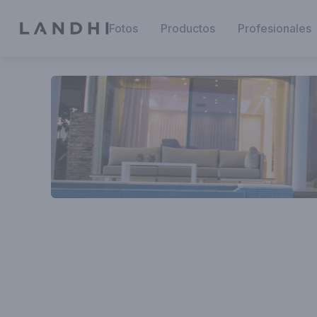
Fotos
Productos
Profesionales