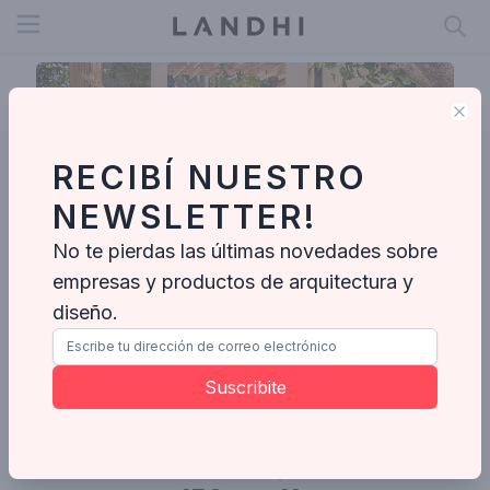
Open menu
Clo
RECIBÍ NUESTRO
NEWSLETTER!
No te pierdas las últimas novedades sobre
empresas y productos de arquitectura y
diseño.
Vieyra Arquitectos
Suscribite
Enviar mensaje
Fotos
Proyectos