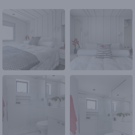
Os pontos de iluminação direta ficam por conta das luminárias
embutidas focadas para destaque da forração de madeira com as
boiseries, no destaque da pequena porção de Hall de entrada e
pendentes centralizados na área de uso com banquetas da ilha. Uma
luminária de piso também faz o suporte caso haja necessidade de mais
luz no Living.
O estilo prefiro denominar como contemporâneo, pois temos
elementos clássicos e rústicos por todo o apartamento.