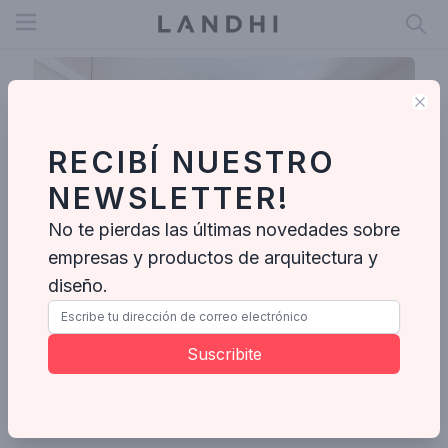
Open menu
Clo
RECIBÍ NUESTRO
NEWSLETTER!
No te pierdas las últimas novedades sobre
empresas y productos de arquitectura y
diseño.
Lucilla Mesquita Arquitetura e Interiores
Suscribite
Enviar mensaje