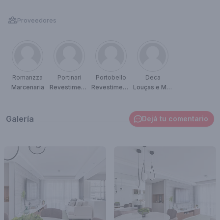
Proveedores
Romanzza
Portinari
Portobello
Deca
Marcenaria
Revestimentos
Revestimentos
Louças e Metais
Galería
Dejá tu comentario