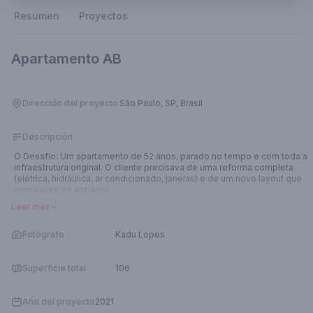
Resumen
Proyectos
Apartamento AB
Dirección del proyecto
São Paulo, SP, Brasil
Descripción
O Desafio: Um apartamento de 52 anos, parado no tempo e com toda a
infraestrutura original. O cliente precisava de uma reforma completa
(elétrica, hidráulica, ar condicionado, janelas) e de um novo layout que
otimizasse os espaços.
A Solução Lima Vari: Executamos um "retrofit" completo. A planta foi
Leer más
redesenhada: o antigo banheiro de serviço virou uma área de serviço
funcional e criamos um lavabo na sala (com nova infraestrutura
sanitária). A cozinha foi integrada ao living, ampliando
Fotógrafo
Kadu Lopes
consideravelmente a área social. Uma grande surpresa foi a
descoberta de um piso de taco original sob o laminado. Fizemos a
raspagem e restauração, mantendo a "alma" do imóvel e criando um
Superficie total
106
contraponto quente ao design moderno dos novos banheiros e
marcenaria.
Año del proyecto
2021