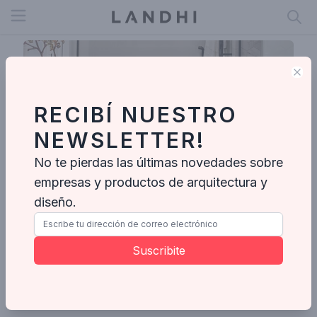
Open menu
Clo
RECIBÍ NUESTRO
NEWSLETTER!
No te pierdas las últimas novedades sobre
empresas y productos de arquitectura y
diseño.
Lima Vari Arquitetos
Suscribite
Enviar mensaje