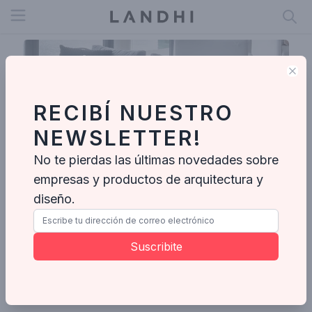
Open menu
Clo
RECIBÍ NUESTRO
NEWSLETTER!
No te pierdas las últimas novedades sobre
empresas y productos de arquitectura y
diseño.
Linea D Interiorismo
Suscribite
Enviar mensaje