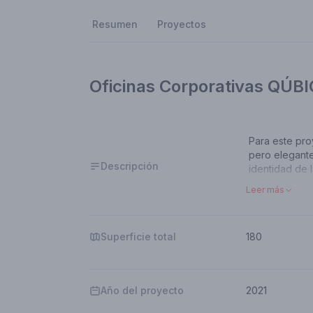
Resumen
Proyectos
Oficinas Corporativas QÚB
Para este pro
pero elegante
Descripción
identidad de 
un área de tr
Leer más
cocineta y un
áreas que cub
de los integr
Superficie total
180
En principio,
que se tomó l
divisiones de
Año del proyecto
2021
la entrada de 
por cuestione