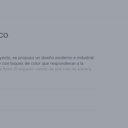
ICO
yecto, se propuso un diseño moderno e industrial
 con toques de color que respondieran a la
la firma. El espacio consta de una sala de espera,
abajo para seis personas, una sala de juntas, una
a oficina de dirección, con circulación y baños;
ren con las necesidades, expectativas y gustos
antes de la empresa.
 el espacio estaba completamente abierto por lo
a decisión de realizar la menor cantidad de
 muros posibles para poder aprovechar al máximo
luz natural y la ventilación que ya estaban dadas
s arquitectónicas. También se buscó crear