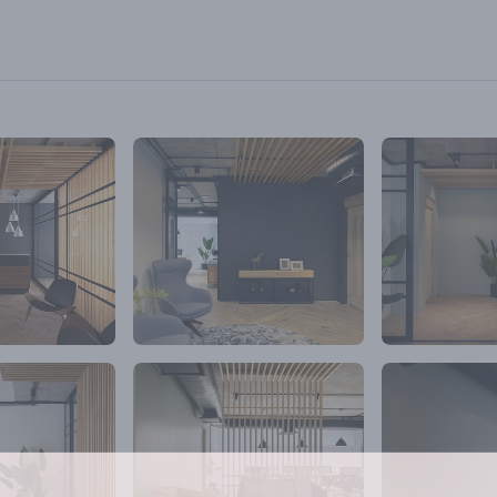
dos y muy confortables para trabajar con
 artificial y en un mobiliario especial para dicho
a de la oficina es un lambrín que se colocó tanto
 en plafones. Éste funge como el hilo conductor
pacio, logrando la integración de cada área y al
 dividiendo las áreas privadas que lo requerían.
nnovación y la diferencia competitiva del proyecto
 empleo de celosías y ventanales con películas
como elemento divisorio de espacios pero sin
s, dejando pasar la luz pero creando áreas de
nde se requiere.