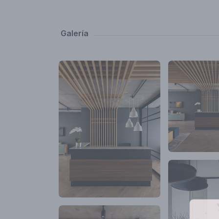
espacios cáli
suficiente luz
uso.
Galería
El protagonist
en muros como
de todo el es
mismo tiempo,
El grado de i
residen en el
inteligentes 
desconectarlo
privacidad do