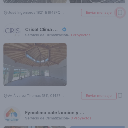
José Ingenieros 1821, B1643FQI Béccar, Provincia de Buenos Aires, Argentina
Enviar mensaje
Crisol Clima SRL
Servicio de Climatización
-
1
Proyectos
Av. Álvarez Thomas 1811, C1427 Cdad. Autónoma de Buenos Aires, Argentina
Enviar mensaje
Fymclima calefaccion y aire acondicionado
Servicio de Climatización
-
3
Proyectos