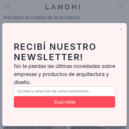
Open menu
Introducí la ciudad de tu proyecto
Clo
RECIBÍ NUESTRO
Servicio de Climatización
NEWSLETTER!
Servicio de Climatización
No te pierdas las últimas novedades sobre
empresas y productos de arquitectura y
Climatizacion HD
Servicio de Climatización
-
15
Proyectos
diseño.
Suscribite