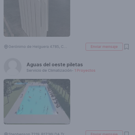
Gerónimo de Helguera 4785, Córdoba, Argentina
Enviar mensaje
Aguas del oeste piletas
Servicio de Climatización
-
1
Proyectos
Stephenson 7219, B1736LDA Trujui, Provincia de Buenos Aires, Argentina
Enviar mensaje