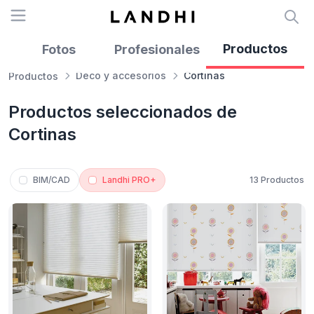
Open menu
Productos
Fotos
Profesionales
Clo
Deco y accesorios
Cortinas
Productos
RECIBÍ NUESTRO
Productos seleccionados de
Cortinas
NEWSLETTER!
No te pierdas las últimas novedades sobre
empresas y productos de arquitectura y
BIM/CAD
Landhi PRO+
13 Productos
diseño.
Suscribite