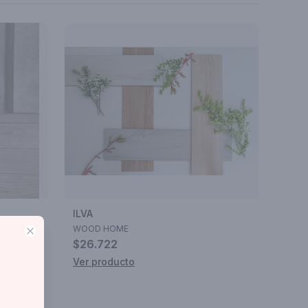
ILVA
WOOD HOME
Close
$26.722
Ver producto