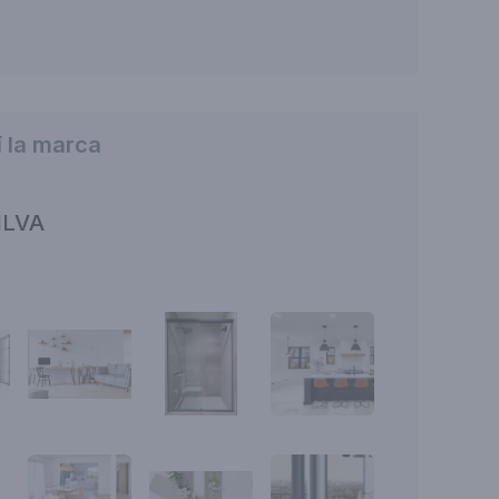
 la marca
ILVA