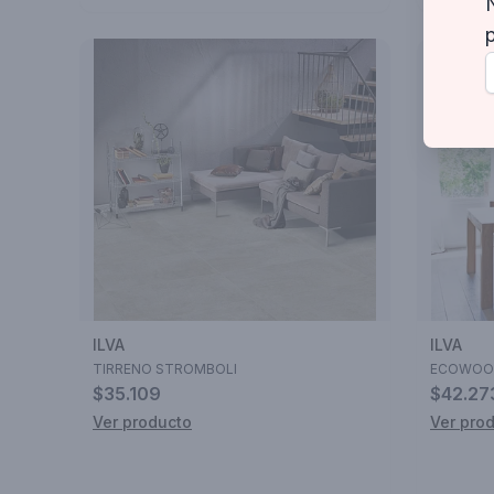
ILVA
ILVA
TIRRENO STROMBOLI
ECOWOO
$35.109
$42.27
Ver producto
Ver pro