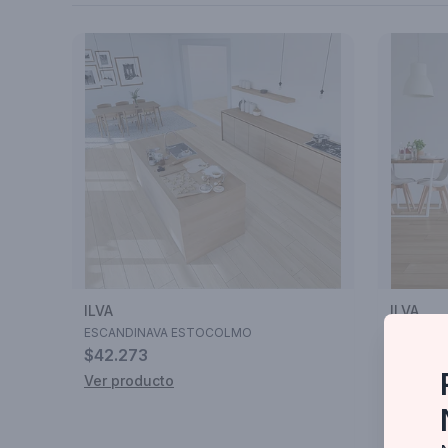
ILVA
ILVA
ESCANDINAVA ESTOCOLMO
ESCANDI
$42.273
$42.27
Ver producto
Ver pro