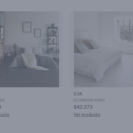
ILVA
#04
ECOWOOD PURO
9
$42.273
ducto
Ver producto