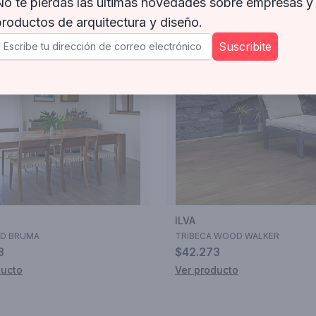
No te pierdas las últimas novedades sobre empresas y
productos de arquitectura y diseño.
Suscribite
ILVA
D BRUMA
TRIBECA WOOD WALKER
3
$42.273
ducto
Ver producto