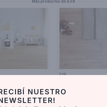
Más productos de ILVA
ILVA
NAVA OSLO
ECOWOOD ROVERE
3
$42.273
RECIBÍ NUESTRO
ducto
Ver producto
NEWSLETTER!