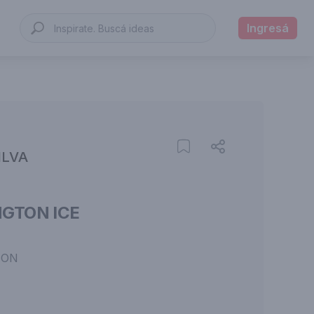
Ingresá
ILVA
NGTON ICE
TON