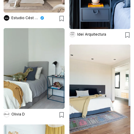
Estudio Cést Moi
Ideï Arquitectura
Olivia D