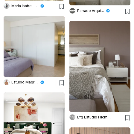
María Isabel Wetzel
Parrado Arquitectura
Estudio Magrane
Efg Estudio Filcman Gurfinkiel