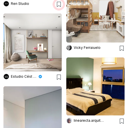
Ren Studio
Vicky Ferraiuelo
Estudio Cést Moi
linearecta.arquitectura