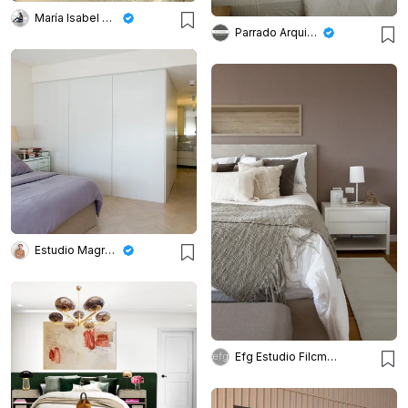
María Isabel Wetzel
Parrado Arquitectura
Estudio Magrane
Efg Estudio Filcman Gurfinkiel