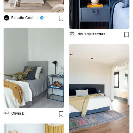
Estudio Cést Moi
Ideï Arquitectura
Olivia D