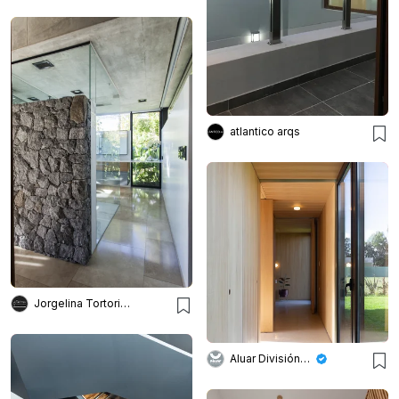
atlantico arqs
Jorgelina Tortorici & asoc.
Aluar División Elaborados