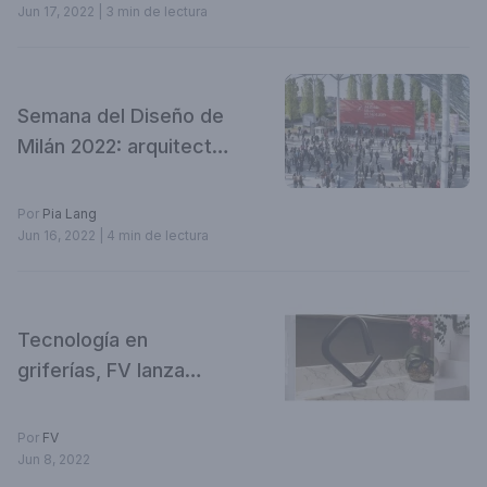
Jun 17, 2022
| 3 min de lectura
Semana del Diseño de
Milán 2022: arquitectos
de Landhi Brasil
comparten lo más
Por
Pia Lang
destacado de la feria
Jun 16, 2022
| 4 min de lectura
Tecnología en
griferías, FV lanza
innovadoras líneas de
productos.
Por
FV
Jun 8, 2022