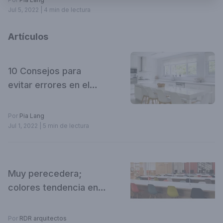
Jul 5, 2022
| 4 min de lectura
Artículos
10 Consejos para
evitar errores en el
diseño de nuestra
cocina
Por
Pia Lang
Jul 1, 2022
| 5 min de lectura
Muy perecedera;
colores tendencia en
2022
Por
RDR arquitectos