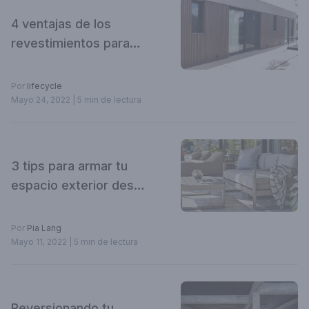
4 ventajas de los
revestimientos para
exteriores WPC
Por
lifecycle
Mayo 24, 2022
| 5 min de lectura
3 tips para armar tu
espacio exterior desde
cero, un proyecto
colaborativo de Pampa
Por
Pia Lang
Living y Sol Palou
Mayo 11, 2022
| 5 min de lectura
Reversionando tu