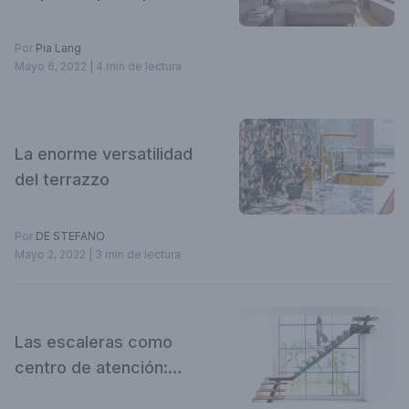
apuestes por tu
dormitorio
Por
Pia Lang
Mayo 6, 2022
| 4 min de lectura
La enorme versatilidad
del terrazzo
Por
DE STEFANO
Mayo 2, 2022
| 3 min de lectura
Las escaleras como
centro de atención:
¡mirá proyectos