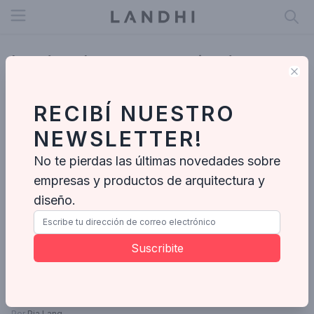
Open menu
Landmark, una nueva tienda
Clo
departamental estilo lifestyle
RECIBÍ NUESTRO
NEWSLETTER!
No te pierdas las últimas novedades sobre
empresas y productos de arquitectura y
diseño.
Suscribite
Por
Pia Lang