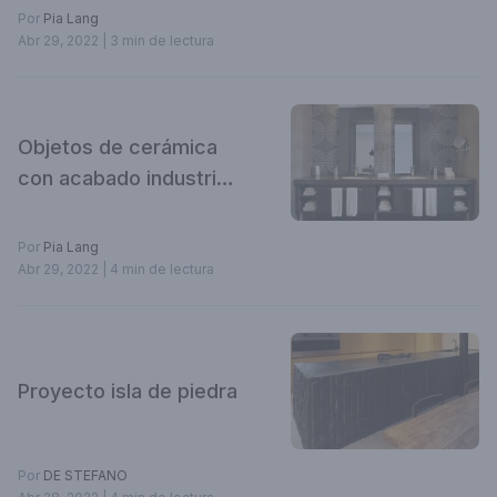
inspiradores!
Por
Pia Lang
Abr 29, 2022
| 3 min de lectura
Objetos de cerámica
con acabado industrial
aplicados al diseño.
Por
Pia Lang
Abr 29, 2022
| 4 min de lectura
Proyecto isla de piedra
Por
DE STEFANO