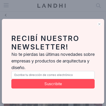
Open menu
Clo
Muchtek presente en los eventos
internacionales más relevantes de
RECIBÍ NUESTRO
la industria
NEWSLETTER!
MUCHTEK
No te pierdas las últimas novedades sobre
Feb 15, 2026
empresas y productos de arquitectura y
diseño.
Suscribite