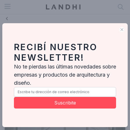
Open menu
Clo
Muchtek logra una certificación
medioambiental internacional, un
RECIBÍ NUESTRO
paso clave para su plan de
NEWSLETTER!
expansión
No te pierdas las últimas novedades sobre
MUCHTEK
empresas y productos de arquitectura y
Feb 23, 2026
diseño.
Suscribite