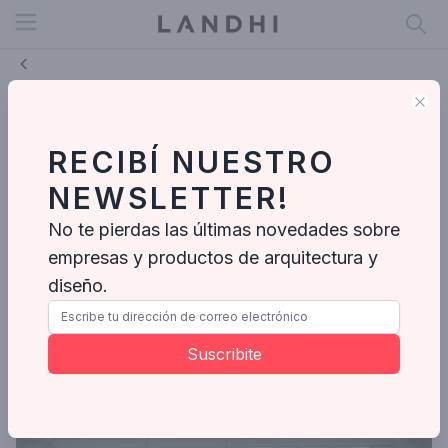
Open menu
Clo
Muchtek logra una certificación
medioambiental internacional, un
RECIBÍ NUESTRO
paso clave para su plan de
NEWSLETTER!
expansión
No te pierdas las últimas novedades sobre
Abr 20, 2026
empresas y productos de arquitectura y
diseño.
Suscribite