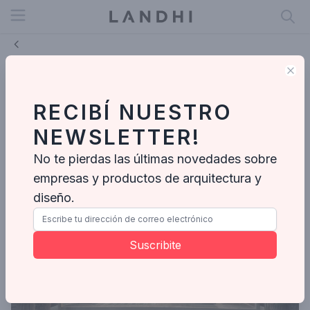
Open menu
Clo
MIKE OUTDOOR LIVING: diseño,
innovación y tendencia en las
RECIBÍ NUESTRO
grandes expos del momento
NEWSLETTER!
Mike Outdoor
No te pierdas las últimas novedades sobre
Abr 9, 2026
empresas y productos de arquitectura y
diseño.
Suscribite