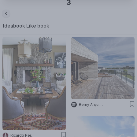
3
Ideabook
Like book
Remy Arquitectos
Ricardo Pereyra Iraola