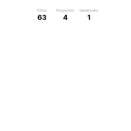
Fotos
Proyectos
Ideabooks
63
4
1