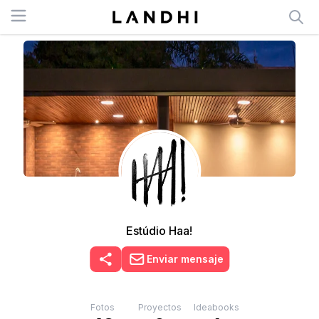
Open menu
Estúdio Haa!
Enviar mensaje
Fotos
Proyectos
Ideabooks