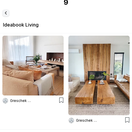
9
Ideabook
Living
Greschek Obras
Greschek Obras