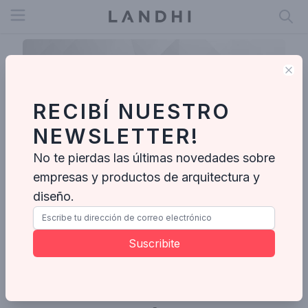
Open menu
Clo
RECIBÍ NUESTRO
NEWSLETTER!
No te pierdas las últimas novedades sobre
empresas y productos de arquitectura y
diseño.
Serifa Arquitetura
Suscribite
Enviar mensaje
Ideabooks