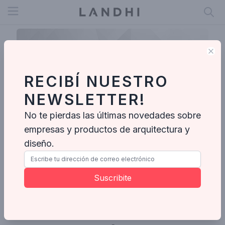
Open menu
Clo
RECIBÍ NUESTRO
NEWSLETTER!
No te pierdas las últimas novedades sobre
empresas y productos de arquitectura y
diseño.
Daniel
Suscribite
Enviar mensaje
Ideabooks