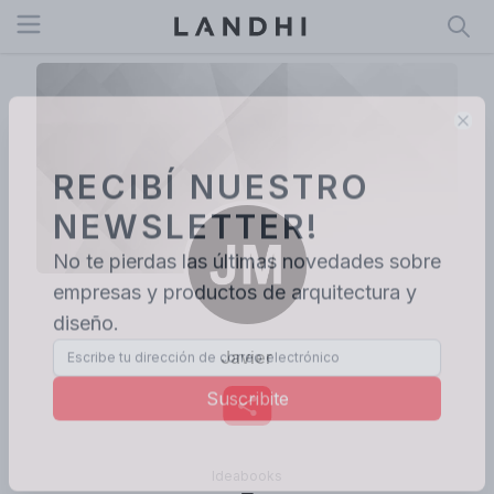
Open menu
Clo
RECIBÍ NUESTRO
NEWSLETTER!
No te pierdas las últimas novedades sobre
empresas y productos de arquitectura y
diseño.
Javier
Suscribite
Ideabooks