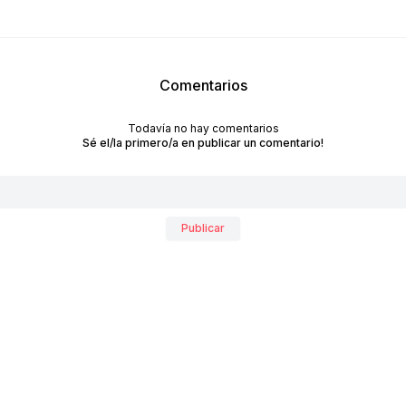
Comentarios
Todavía no hay comentarios
Sé el/la primero/a en publicar un comentario!
RECIBÍ NUESTRO
NEWSLETTER!
Publicar
No te pierdas las últimas novedades sobre empresas y
productos de arquitectura y diseño.
Suscribite