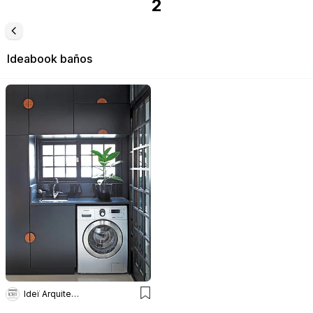
2
Ideabook
baños
Ideï Arquitectura