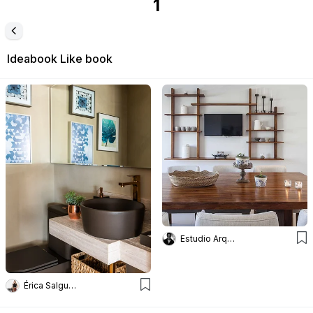
1
Ideabook
Like book
Estudio Arq Daniel Tarrio
Érica Salguero