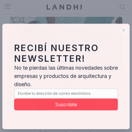
Open menu
Clo
RECIBÍ NUESTRO
NEWSLETTER!
No te pierdas las últimas novedades sobre
empresas y productos de arquitectura y
diseño.
Alejandra Pan Arquitectura
Suscribite
Enviar mensaje
Fotos
Proyectos
Ideabooks